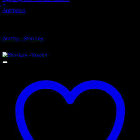
+
Anteprima
Esaurito
Street Art
Arazzo – Sten Lex
€
100,00