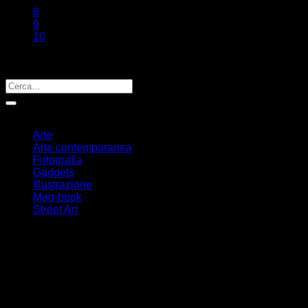
8
9
10
11
Cerca un prodotto
Cerca:
Categorie prodotto
Arte
Arte contemporanea
Fotografia
Gadgets
Illustrazione
Mag-book
Street Art