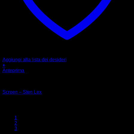
Aggiungi alla lista dei desideri
+
Anteprima
Street Art
Screen – Sten Lex
€
150,00
1
2
3
…