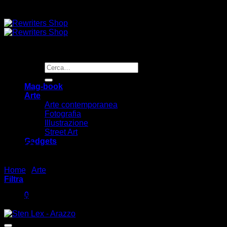
Cerca:
Mag-book
Arte
Arte contemporanea
Fotografia
Illustrazione
Street Art
Arte
Gadgets
Home
/
Arte
/
Pagina 11
Filtra
0
Visualizzazione di 161-162 di 162 risultati